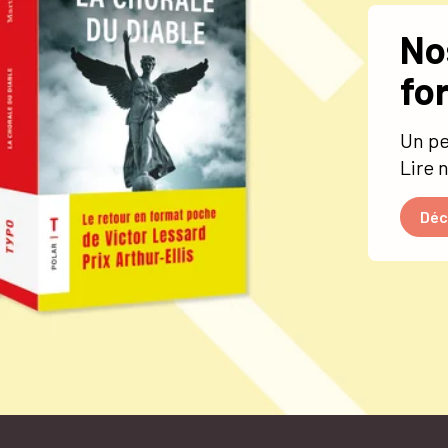
No
fo
Un pe
Lire 
Déc