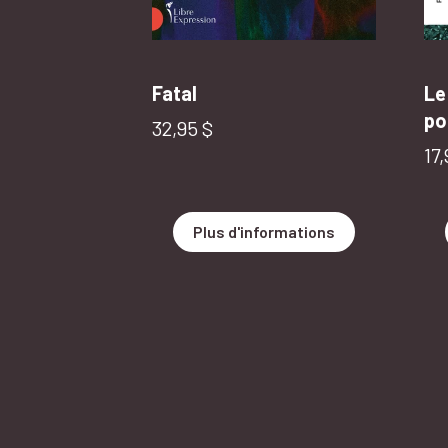
Fatal
Le c
po
Prix normal
32,95 $
Pr
17,
Plus d'informations
Vous avez sauté le carrousel