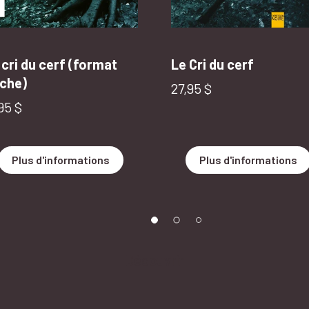
ri du cerf (format
Le Cri du cerf
che)
Prix normal
27,95 $
ix normal
95 $
Plus d'informations
Plus d'informations
Découvrir