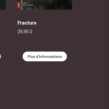
Fracture
Le goût de 
Prix normal
Prix normal
29,95 $
22,95 $
Plus d'informations
Plus d'i