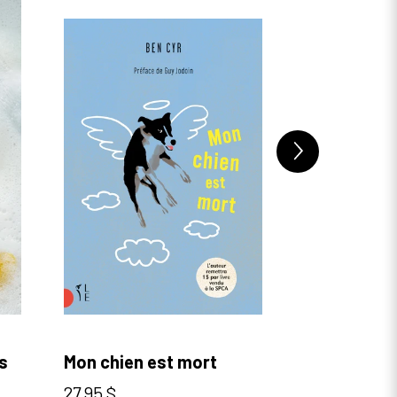
s
Mon chien est mort
Marguerite 
nom des aî
Prix normal
27,95 $