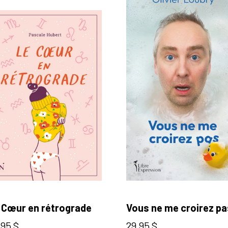
 Cœur en rétrograde
Vous ne me croirez pa
ix normal
Prix normal
,95 $
29,95 $