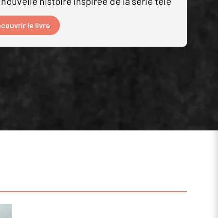
nouvelle histoire inspirée de la série télé
couvrir le livre