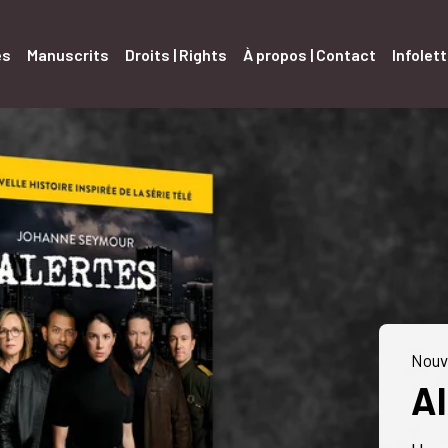
es
Manuscrits
Droits | Rights
À propos | Contact
Infolet
Nouve
Al