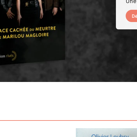
Une 
Dé